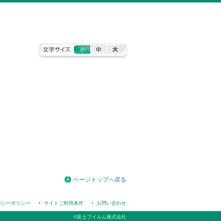
こ
こ
こ
こ
か
か
ら
本
ら
文
文
で
字
す
拡
大
縮
小
機
能
で
す
ページトップへ戻る
バシーポリシー
サイトご利用条件
お問い合わせ
©富士フイルム株式会社