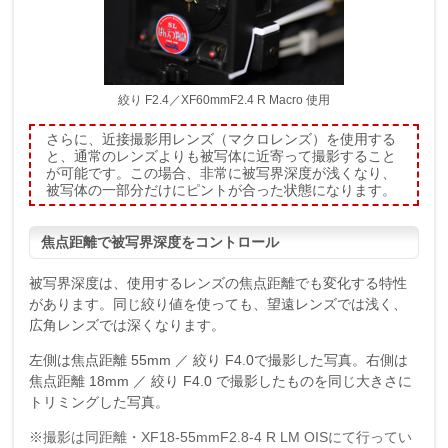
絞り F2.4／XF60mmF2.4 R Macro 使用
さらに、近接撮影用レンズ（マクロレンズ）を使用する
と、通常のレンズよりも被写体に近寄って撮影すること
が可能です。この場合、非常に被写界深度が浅くなり、
被写体の一部分だけにピントが合った状態になります。
焦点距離で被写界深度をコントロール
被写界深度は、使用するレンズの焦点距離でも変化する特性
があります。同じ絞り値を使っても、望遠レンズでは浅く、
広角レンズでは深くなります。
左側は焦点距離 55mm ／ 絞り F4.0で撮影した写真。右側は
焦点距離 18mm ／ 絞り F4.0 で撮影したものを同じ大きさに
トリミングした写真。
※撮影は同距離・XF18-55mmF2.8-4 R LM OISにて行ってい