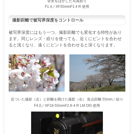
背景をぼかした写真絞り
F1.4／XF35mmF1.4 R 使用
撮影距離で被写界深度をコントロール
被写界深度にはもう一つ、撮影距離でも変化する特性があり
ます。同じレンズ・絞りを使っても、近くにピントを合わせ
ると浅くなり、遠くにピントを合わせると深くなります。
近づいた撮影（左）と距離を開けた撮影（右） 焦点距離 55mm／絞り
F4.0／XF18-55mmF2.8-4 R LM OIS 使用