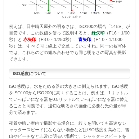
例えば、日中晴天屋外の明るさは、ISO100の場合「14EV」が
目安です。この数値を使って説明すると、
緑矢印
（F16・1/60
秒）と
赤矢印
（F8.0・1/250秒）、
青矢印
（F4.0・1/1000
秒）は、すべて同じ線上で交差していますね。同一の被写体
では、これらのどの組み合わせでも同じ明るさの写真が撮影
できます。
ISO感度について
ISO感度は、水をためる器の大きさに例えられます。ISO感度
をISO100からISO200に高くすることは、例えば、1リットル
でいっぱいになる器を0.5リットルでいっぱいになる器に替え
ることと同義です。適切な明るさの画像に必要な光の量が半
分で済みます。
夜景や暗い室内で撮影する場合に、絞りを開いても高速なシ
ャッタースピードにならない場合などはISO感度を高めに、雪
山やビーチなど非常に明るい場所で、シャッタースピードを