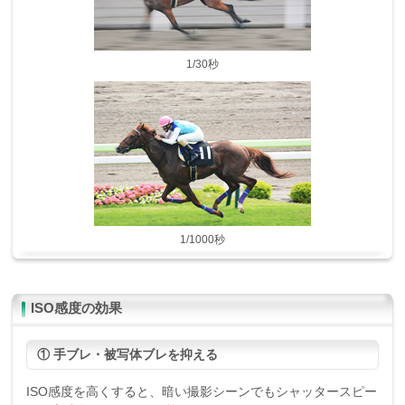
1/30秒
1/1000秒
ISO感度の効果
① 手ブレ・被写体ブレを抑える
ISO感度を高くすると、暗い撮影シーンでもシャッタースピー