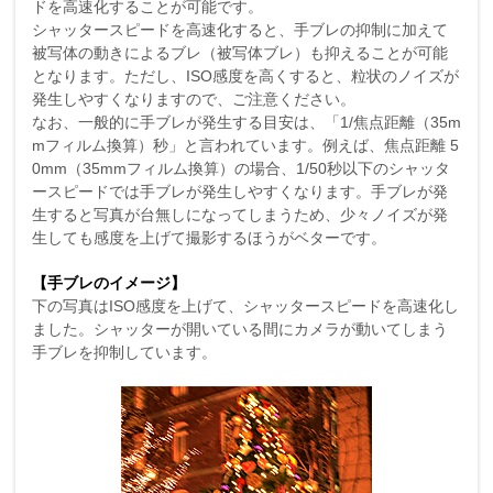
ドを高速化することが可能です。
シャッタースピードを高速化すると、手ブレの抑制に加えて
被写体の動きによるブレ（被写体ブレ）も抑えることが可能
となります。ただし、ISO感度を高くすると、粒状のノイズが
発生しやすくなりますので、ご注意ください。
なお、一般的に手ブレが発生する目安は、「1/焦点距離（35m
mフィルム換算）秒」と言われています。例えば、焦点距離 5
0mm（35mmフィルム換算）の場合、1/50秒以下のシャッタ
ースピードでは手ブレが発生しやすくなります。手ブレが発
生すると写真が台無しになってしまうため、少々ノイズが発
生しても感度を上げて撮影するほうがベターです。
【手ブレのイメージ】
下の写真はISO感度を上げて、シャッタースピードを高速化し
ました。シャッターが開いている間にカメラが動いてしまう
手ブレを抑制しています。